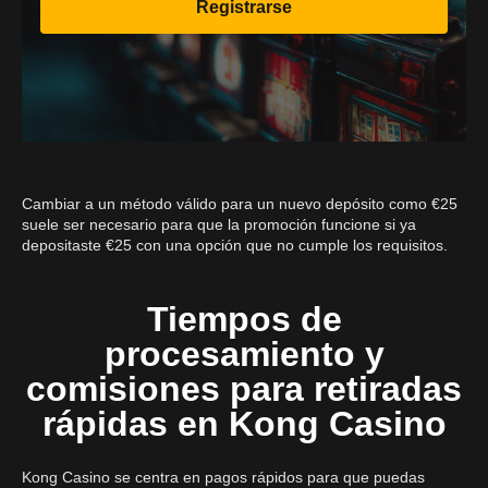
Registrarse
Cambiar a un método válido para un nuevo depósito como €25
suele ser necesario para que la promoción funcione si ya
depositaste €25 con una opción que no cumple los requisitos.
Tiempos de
procesamiento y
comisiones para retiradas
rápidas en Kong Casino
Kong Casino se centra en pagos rápidos para que puedas