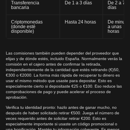
Transferencia
De 1 a 3 días
De 2 a 7
bancaria
días
Criptomonedas
Hasta 24 horas
De minuto
(donde esté
a unas
disponible)
horas
Las comisiones también pueden depender del proveedor que
elijas y de dónde estés, incluido España. Normalmente verás la
comisión en el cajero antes de confirmar la retirada,
independientemente de la cantidad que estés retirando (€)50,
€300 o €2000. La forma más rápida de recuperar tu dinero es
usar el mismo método que usaste para depositar. Esto es
especialmente cierto si depositaste €25 o €100. Eso reduce las
comprobaciones de pago y puede acelerar el proceso de
aprobación.
Verifica tu identidad pronto: hazlo antes de ganar mucho, no
después de haber solicitado retirar €500. Juega el número de
veces requerido antes de solicitar retirar €200. Esto es
especialmente importante si usaste un código promocional o
una bonificación. Mantén tu información coherente. Es menos