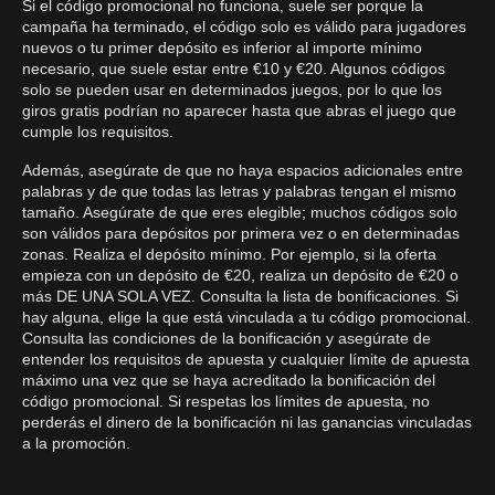
Si el código promocional no funciona, suele ser porque la
campaña ha terminado, el código solo es válido para jugadores
nuevos o tu primer depósito es inferior al importe mínimo
necesario, que suele estar entre €10 y €20. Algunos códigos
solo se pueden usar en determinados juegos, por lo que los
giros gratis podrían no aparecer hasta que abras el juego que
cumple los requisitos.
Además, asegúrate de que no haya espacios adicionales entre
palabras y de que todas las letras y palabras tengan el mismo
tamaño. Asegúrate de que eres elegible; muchos códigos solo
son válidos para depósitos por primera vez o en determinadas
zonas. Realiza el depósito mínimo. Por ejemplo, si la oferta
empieza con un depósito de €20, realiza un depósito de €20 o
más DE UNA SOLA VEZ. Consulta la lista de bonificaciones. Si
hay alguna, elige la que está vinculada a tu código promocional.
Consulta las condiciones de la bonificación y asegúrate de
entender los requisitos de apuesta y cualquier límite de apuesta
máximo una vez que se haya acreditado la bonificación del
código promocional. Si respetas los límites de apuesta, no
perderás el dinero de la bonificación ni las ganancias vinculadas
a la promoción.