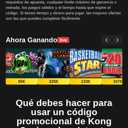
requisitos de apuesta, cualquier límite máximo de ganancia o
retirada, los juegos válidos y el tiempo hasta que expire el
código. Si tienes tiempo y dinero para jugar, las mejores ofertas
son las que puedes completar fácilmente.
Ahora Ganando
85€
225€
133€
337€
Qué debes hacer para
usar un código
promocional de Kong