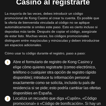
Casino al registrarte
La mayoría de las veces, debes introducir un código
promocional de Kong Casino al crear tu cuenta. Es posible que
la oferta de bienvenida vinculada al código no se aplique
automáticamente si omites este paso. Esto es cierto incluso si
depositas más tarde. Después de copiar el código, asegúrate
de estar listo. Muchas veces, los códigos promocionales
distinguen entre mayúsculas y minúsculas y deben introducirse
sin espacios adicionales.
Cómo usar tu código durante el registro, paso a paso:
Abre el formulario de registro de Kong Casino y
elige cómo quieres registrarte (correo electrónico,
teléfono o cualquier otra opción de registro rápido
disponible); introduce tu información personal
exactamente como se solicita, incluido tu país de
residencia si se pide; esto podría cambiar las ofertas
disponibles en España.
Localiza un recuadro que diga «Cupón», «Código
promocional» o «Código de bonificación». Si hay un