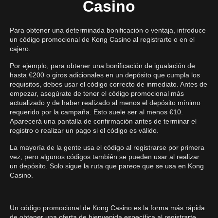
Casino
Para obtener una determinada bonificación o ventaja, introduce
un código promocional de Kong Casino al registrarte o en el
cajero.
Por ejemplo, para obtener una bonificación de igualación de
hasta €200 o giros adicionales en un depósito que cumpla los
requisitos, debes usar el código correcto de inmediato. Antes de
empezar, asegúrate de tener el código promocional más
actualizado y de haber realizado al menos el depósito mínimo
requerido por la campaña. Esto suele ser al menos €10.
Aparecerá una pantalla de confirmación antes de terminar el
registro o realizar un pago si el código es válido.
La mayoría de la gente usa el código al registrarse por primera
vez, pero algunos códigos también se pueden usar al realizar
un depósito. Solo sigue la ruta que parece que se usa en Kong
Casino.
Un código promocional de Kong Casino es la forma más rápida
de obtener una oferta de bienvenida específica al registrarte.