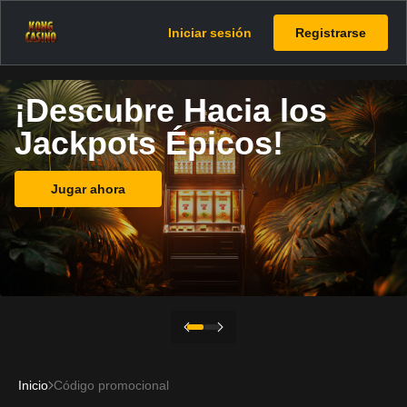
Iniciar sesión
Registrarse
¡Descubre Hacia los
Jackpots Épicos!
Jugar ahora
Inicio
Código promocional