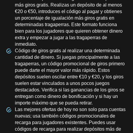
más giros gratis. Realizas un depósito de al menos
€20 o €50, introduces el código al pagar y obtienes
un porcentaje de igualación más giros gratis en
determinadas tragaperras. Este formato funciona
bien para los jugadores que quieren obtener dinero
extra y empezar a jugar a las tragaperras de
inmediato.
Código de giros gratis al realizar una determinada
cantidad de dinero. Si juegas principalmente a las
tragaperras, un código promocional de giros primero
puede darte el mayor valor más rápido. Estos
depósitos suelen oscilar entre €10 y €20, y los giros
suelen estar vinculados a unos pocos juegos
destacados. Verifica si las ganancias de los giros se
entregan como dinero de bonificación y si hay un
importe máximo que se pueda retirar.
Las mejores ofertas de hoy no son solo para cuentas
nuevas; usa también códigos promocionales de
recarga para jugadores existentes. Puedes usar
códigos de recarga para realizar depósitos más de