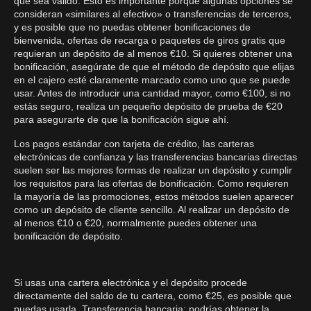
que sea válido. Esto es importante porque algunas opciones se
consideran «similares al efectivo» o transferencias de terceros,
y es posible que no puedas obtener bonificaciones de
bienvenida, ofertas de recarga o paquetes de giros gratis que
requieran un depósito de al menos €10. Si quieres obtener una
bonificación, asegúrate de que el método de depósito que elijas
en el cajero esté claramente marcado como uno que se puede
usar. Antes de introducir una cantidad mayor, como €100, si no
estás seguro, realiza un pequeño depósito de prueba de €20
para asegurarte de que la bonificación sigue ahí.
Los pagos estándar con tarjeta de crédito, las carteras
electrónicas de confianza y las transferencias bancarias directas
suelen ser las mejores formas de realizar un depósito y cumplir
los requisitos para las ofertas de bonificación. Como requieren
la mayoría de las promociones, estos métodos suelen aparecer
como un depósito de cliente sencillo. Al realizar un depósito de
al menos €10 o €20, normalmente puedes obtener una
bonificación de depósito.
Si usas una cartera electrónica y el depósito procede
directamente del saldo de tu cartera, como €25, es posible que
puedas usarla. Transferencia bancaria: podrías obtener la