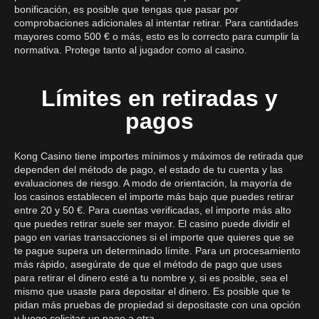
bonificación, es posible que tengas que pasar por
comprobaciones adicionales al intentar retirar. Para cantidades
mayores como 500 € o más, esto es lo correcto para cumplir la
normativa. Protege tanto al jugador como al casino.
Límites en retiradas y
pagos
Kong Casino tiene importes mínimos y máximos de retirada que
dependen del método de pago, el estado de tu cuenta y las
evaluaciones de riesgo. A modo de orientación, la mayoría de
los casinos establecen el importe más bajo que puedes retirar
entre 20 y 50 €. Para cuentas verificadas, el importe más alto
que puedes retirar suele ser mayor. El casino puede dividir el
pago en varias transacciones si el importe que quieres que se
te pague supera un determinado límite. Para un procesamiento
más rápido, asegúrate de que el método de pago que uses
para retirar el dinero esté a tu nombre y, si es posible, sea el
mismo que usaste para depositar el dinero. Es posible que te
pidan más pruebas de propiedad si depositaste con una opción
y luego solicitas un pago a otra.