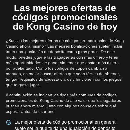
Las mejores ofertas de
códigos promocionales
de Kong Casino de hoy
¿Buscas las mejores ofertas de códigos promocionales de Kong
Casino ahora mismo? Las mejores bonificaciones suelen incluir
tanto una igualación de depósito como giros gratis. De este
modo, puedes jugar a las tragaperras con más dinero y tener
más oportunidades de ganar sin tener que gastar más dinero
por adelantado. Como los códigos de cupón cambian a
menudo, es mejor buscar ofertas que sean fáciles de obtener,
tengan requisitos de apuesta claros y funcionen con los juegos
que te gusta jugar.
A continuación se indican los tipos más comunes de códigos
promocionales de Kong Casino de alto valor que los jugadores
buscan ahora mismo, junto con algunos consejos sobre qué
esperar antes de usar uno.
La mejor oferta de código promocional en general
suele ser la que te da una igualación de depósito