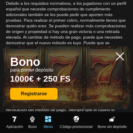
Debido a los requisitos normativos, a los jugadores con un perfil
español que necesite comprobaciones de cumplimiento
adicionales también se les puede pedir que aporten más
pruebas. Para realizar el primer cobro, normalmente tienes que
demostrar quién eres. Se pueden realizar más comprobaciones
de origen y propiedad si hay una gran victoria o una retirada
elevada. Al cambiar de método de pago, puede que necesites
demostrar que el nuevo método es tuyo. Puede que se
necesiten pasos adicionales para confirmar las retiradas de
juego con bonificación. Los documentos que normalmente se
Bono
solicitan para KYC deben tener imágenes claras de alta
resolución con texto legible desde todos los lados. Es probable
para primer depósito
que cualquier documento que esté caducado o recortado sea
1000€ + 250 FS
rechazado, lo que retrasará el pago.
Prueba de identidad: un documento de identidad con foto del
gobierno que siga siendo válido. Un documento reciente con tu
Registrarse
nombre y dirección es prueba de domicilio. Como prueba de
que el método de depósito y retirada es tuyo, se necesita la
verificación del método de pago. Siempre que el casino lo
solicite, puede realizar comprobaciones adicionales
relacionadas con la seguridad o el juego responsable. Sacar
dinero de tu cuenta debería ser lo más rápido posible, y
Aplicación
Bono
Menú
Código promocional
Bono sin depósito
deberías evitar usar cuentas de pago de terceros y enviar