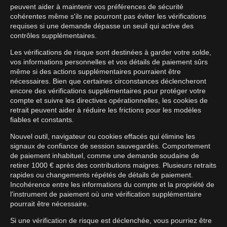
peuvent aider à maintenir vos préférences de sécurité
cohérentes même s'ils ne pourront pas éviter les vérifications
requises si une demande dépasse un seuil qui active des
contrôles supplémentaires.
Les vérifications de risque sont destinées à garder votre solde,
vos informations personnelles et vos détails de paiement sûrs
même si des actions supplémentaires pourraient être
nécessaires. Bien que certaines circonstances déclencheront
encore des vérifications supplémentaires pour protéger votre
compte et suivre les directives opérationnelles, les cookies de
retrait peuvent aider à réduire les frictions pour les modèles
fiables et constants.
Nouvel outil, navigateur ou cookies effacés qui élimine les
signaux de confiance de session sauvegardés. Comportement
de paiement inhabituel, comme une demande soudaine de
retirer 1000 € après des contributions maigres. Plusieurs retraits
rapides ou changements répétés de détails de paiement.
Incohérence entre les informations du compte et la propriété de
l'instrument de paiement où une vérification supplémentaire
pourrait être nécessaire.
Si une vérification de risque est déclenchée, vous pourriez être