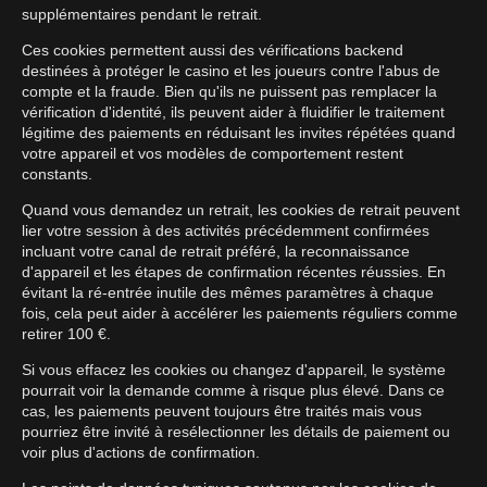
supplémentaires pendant le retrait.
Ces cookies permettent aussi des vérifications backend
destinées à protéger le casino et les joueurs contre l'abus de
compte et la fraude. Bien qu'ils ne puissent pas remplacer la
vérification d'identité, ils peuvent aider à fluidifier le traitement
légitime des paiements en réduisant les invites répétées quand
votre appareil et vos modèles de comportement restent
constants.
Quand vous demandez un retrait, les cookies de retrait peuvent
lier votre session à des activités précédemment confirmées
incluant votre canal de retrait préféré, la reconnaissance
d'appareil et les étapes de confirmation récentes réussies. En
évitant la ré-entrée inutile des mêmes paramètres à chaque
fois, cela peut aider à accélérer les paiements réguliers comme
retirer 100 €.
Si vous effacez les cookies ou changez d'appareil, le système
pourrait voir la demande comme à risque plus élevé. Dans ce
cas, les paiements peuvent toujours être traités mais vous
pourriez être invité à resélectionner les détails de paiement ou
voir plus d'actions de confirmation.