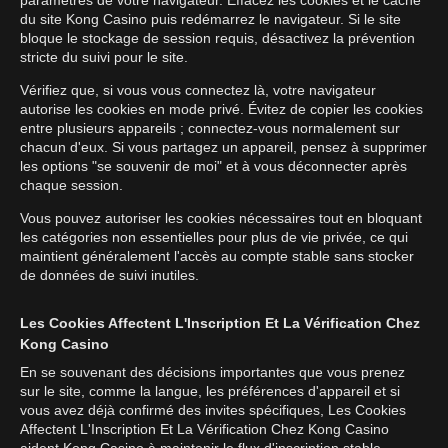
paramètres de votre navigateur. Effacez les cookies et le cache
du site Kong Casino puis redémarrez le navigateur. Si le site
bloque le stockage de session requis, désactivez la prévention
stricte du suivi pour le site.
Vérifiez que, si vous vous connectez là, votre navigateur
autorise les cookies en mode privé. Évitez de copier les cookies
entre plusieurs appareils ; connectez-vous normalement sur
chacun d'eux. Si vous partagez un appareil, pensez à supprimer
les options "se souvenir de moi" et à vous déconnecter après
chaque session.
Vous pouvez autoriser les cookies nécessaires tout en bloquant
les catégories non essentielles pour plus de vie privée, ce qui
maintient généralement l'accès au compte stable sans stocker
de données de suivi inutiles.
Les Cookies Affectent L'Inscription Et La Vérification Chez
Kong Casino
En se souvenant des décisions importantes que vous prenez
sur le site, comme la langue, les préférences d'appareil et si
vous avez déjà confirmé des invites spécifiques, Les Cookies
Affectent L'Inscription Et La Vérification Chez Kong Casino