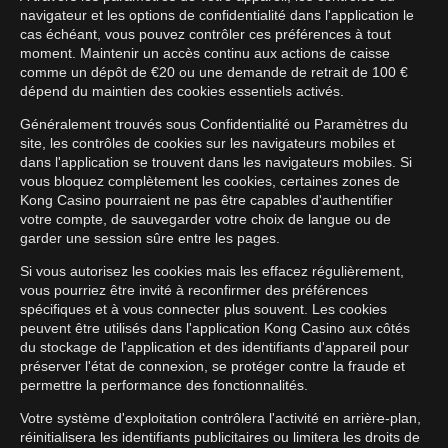
navigateur et les options de confidentialité dans l'application le
cas échéant, vous pouvez contrôler ces préférences à tout
moment. Maintenir un accès continu aux actions de caisse
comme un dépôt de €20 ou une demande de retrait de 100 €
dépend du maintien des cookies essentiels activés.
Généralement trouvés sous Confidentialité ou Paramètres du
site, les contrôles de cookies sur les navigateurs mobiles et
dans l'application se trouvent dans les navigateurs mobiles. Si
vous bloquez complètement les cookies, certaines zones de
Kong Casino pourraient ne pas être capables d'authentifier
votre compte, de sauvegarder votre choix de langue ou de
garder une session sûre entre les pages.
Si vous autorisez les cookies mais les effacez régulièrement,
vous pourriez être invité à reconfirmer des préférences
spécifiques et à vous connecter plus souvent. Les cookies
peuvent être utilisés dans l'application Kong Casino aux côtés
du stockage de l'application et des identifiants d'appareil pour
préserver l'état de connexion, se protéger contre la fraude et
permettre la performance des fonctionnalités.
Votre système d'exploitation contrôlera l'activité en arrière-plan,
réinitialisera les identifiants publicitaires ou limitera les droits de