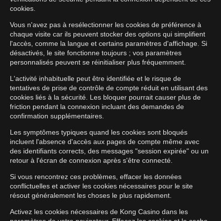
cookies.
Vous n'avez pas à resélectionner les cookies de préférence à
chaque visite car ils peuvent stocker des options qui simplifient
l'accès, comme la langue et certains paramètres d'affichage. Si
désactivés, le site fonctionne toujours ; vos paramètres
personnalisés peuvent se réinitialiser plus fréquemment.
L'activité inhabituelle peut être identifiée et le risque de
tentatives de prise de contrôle de compte réduit en utilisant des
cookies liés à la sécurité. Les bloquer pourrait causer plus de
friction pendant la connexion incluant des demandes de
confirmation supplémentaires.
Les symptômes typiques quand les cookies sont bloqués
incluent l'absence d'accès aux pages de compte même avec
des identifiants corrects, des messages "session expirée" ou un
retour à l'écran de connexion après s'être connecté.
Si vous rencontrez ces problèmes, effacer les données
conflictuelles et activer les cookies nécessaires pour le site
résout généralement les choses le plus rapidement.
Activez les cookies nécessaires de Kong Casino dans les