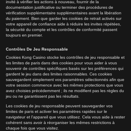
invité à vérifier les actions à nouveau, fournir de la
documentation justificative ou terminer des procédures de
vérification supplémentaire supplémentaires avant la libération
du paiement. Bien que garder les cookies de retrait activés sur
votre appareil de confiance aide à réduire les invites répétées,
la sécurité du compte et les contrôles de conformité passent
toujours en premier.
Contrôles De Jeu Responsable
Cookies Kong Casino stocke les contrôles de jeu responsable et
les limites de paris dans des cookies pour vous aider à vous
souvenir de contrôles spécifiques basés sur les préférences qui
gardent le jeu dans des limites raisonnables. Ces cookies
sauvegardent simplement vos paramètres sélectionnés afin que
votre session commence avec les mêmes protections que vous
avez choisies précédemment ; ils ne modifient pas les règles du
jeu ou ne garantissent pas les résultats.
Les cookies de jeu responsable peuvent sauvegarder vos
limites de paris et activer les paramètres rapides sur le
navigateur et l'appareil que vous utilisez. Cela vous aide à rester
cohérent sans avoir à réorganiser les mêmes restrictions à
chaque fois que vous visitez.