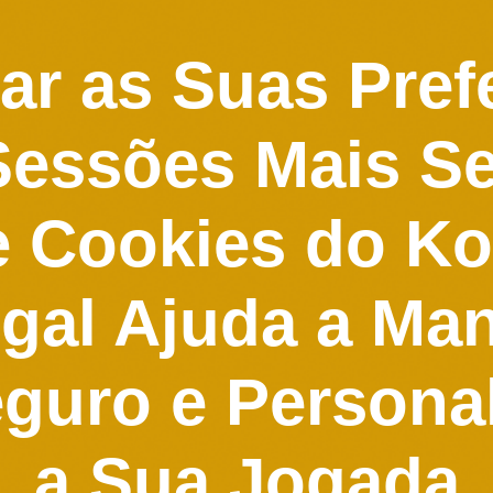
r as Suas Pref
Sessões Mais Se
de Cookies do K
gal Ajuda a Mant
guro e Persona
a Sua Jogada