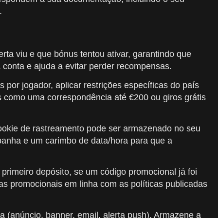
.
ta viu e que bónus tentou ativar, garantindo que
a conta e ajuda a evitar perder recompensas.
por jogador, aplicar restrições específicas do país
s como uma correspondência até €200 ou giros grátis
cookie de rastreamento pode ser armazenado no seu
anha e um carimbo de data/hora para que a
 primeiro depósito, se um código promocional já foi
sas promocionais em linha com as políticas publicadas
a (anúncio, banner, email, alerta push). Armazene a