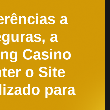
erências a
guras, a
ong Casino
er o Site
lizado para