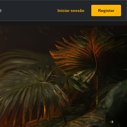
o
Iniciar sessão
Registar