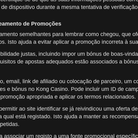
de dispositivo durante a mesma tentativa de verificação
treamento de Promoções
reamento semelhantes para lembrar como chegou, que ofer
 Isto ajuda a evitar aplicar a promoção incorreta à su
ilidade justas, incluindo impor um bónus de boas-vindas 
equisitos de apostas adequados estão associados a bónu
 email, link de afiliado ou colocação de parceiro, um 
s e bónus no Kong Casino. Pode incluir um ID de camp
à promoção apropriada e aplicar os termos relacionados.
itir ao site identificar se já reivindicou uma oferta de
a qual está registado. Isto ajuda a manter as recompen
petidas.
a associar um registo a uma fonte promocional específic