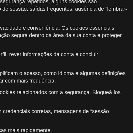
 segurança repetidos, alguns cookies são
o de sessão, saídas frequentes, ausência de "lembrar-
rivacidade e conveniência. Os cookies essenciais
gação segura dentro da área da sua conta e proteger
fil, rever informações da conta e concluir
plificam o acesso, como idioma e algumas definições
iar com mais frequência.
o cookies relacionados com a segurança. Bloqueá-los
m credenciais corretas, mensagens de "sessão
isas mais rapidamente.