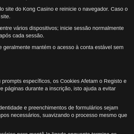
o site do Kong Casino e reinicie o navegador. Caso o
site.
entre vários dispositivos; inicie sessão normalmente
 após cada sessão.
que geralmente mantém o acesso à conta estável sem
u prompts específicos, os Cookies Afetam o Registo e
 páginas durante a inscrição, isto ajuda a evitar
identidade e preenchimentos de formulários sejam
ampos necessários, suavizando o processo mesmo que