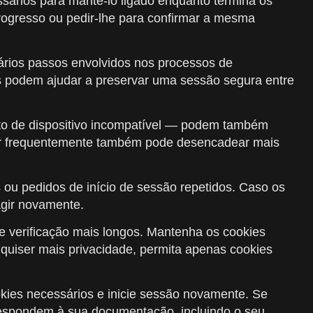
sários para mantê-lo ligado enquanto termina os
progresso ou pedir-lhe para confirmar a mesma
vários passos envolvidos nos processos de
es podem ajudar a preservar uma sessão segura entre
nto de dispositivo incompatível — podem também
riar frequentemente também pode desencadear mais
 ou pedidos de início de sessão repetidos. Caso os
agir novamente.
e verificação mais longos. Mantenha os cookies
e quiser mais privacidade, permita apenas cookies
okies necessários e inicie sessão novamente. Se
orrespondem à sua documentação, incluindo o seu