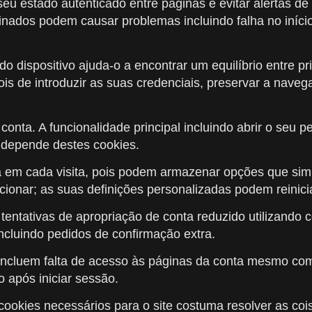
eu estado autenticado entre páginas e evitar alertas de
inados podem causar problemas incluindo falha no iníci
o dispositivo ajuda-o a encontrar um equilíbrio entre p
is de introduzir as suas credenciais, preservar a nave
nta. A funcionalidade principal incluindo abrir o seu per
o depende destes cookies.
ia em cada visita, pois podem armazenar opções que sim
ncionar; as suas definições personalizadas podem reinic
de tentativas de apropriação de conta reduzido utilizand
incluindo pedidos de confirmação extra.
incluem falta de acesso às páginas da conta mesmo co
o após iniciar sessão.
r cookies necessários para o site costuma resolver as co