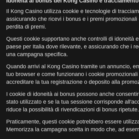
Idoneità ai bonus del Kong Casino e tracciament
Il Kong Casino utilizza cookie e tecnologie di tracciam
assicurando che ricevi i bonus e i premi promozionali 
perdita di premi.
Questi cookie supportano anche controlli di idoneità eq
paese per Italia dove rilevante, e assicurando che i re
una campagna specifica.
Quando arrivi al Kong Casino tramite un annuncio, ema
tuo browser e come funzionano i cookie promozionali
accreditare la tua registrazione o deposito alla promoz
I cookie di idoneità ai bonus possono anche consentire 
stato utilizzato e se la tua sessione corrisponde all'a
riduce la possibilità di rivendicazioni di bonus ripetute.
Praticamente, questi cookie potrebbero essere utilizza
Memorizza la campagna scelta in modo che, ad esempio