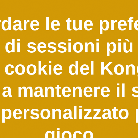
rdare le tue pref
di sessioni più 
i cookie del Ko
a a mantenere il 
 personalizzato p
gioco