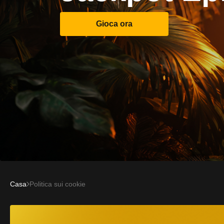
Gioca ora
Casa
Politica sui cookie