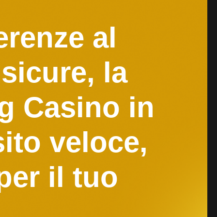
erenze al
sicure, la
ng Casino in
sito veloce,
er il tuo