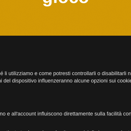
é li utilizziamo e come potresti controllarli o disabilitar
ni del dispositivo influenzeranno alcune opzioni sui cooki
o e all'account influiscono direttamente sulla facilità c